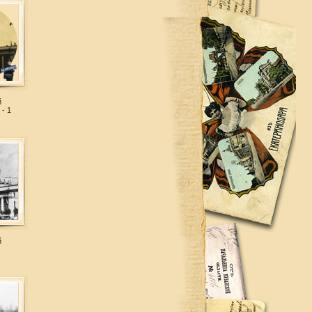
й
- 1
й