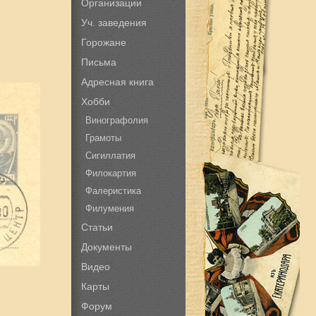
Организации
Уч. заведения
Горожане
Письма
Адресная книга
Хобби
Винографолия
Грамоты
Сигиллатия
Филокартия
Фалеристика
Филумения
Статьи
Документы
Видео
Карты
Форум