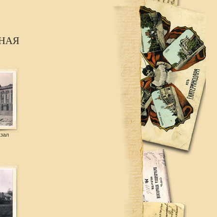
ЬНАЯ
кзал