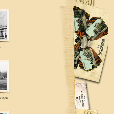
й
ощади.
л