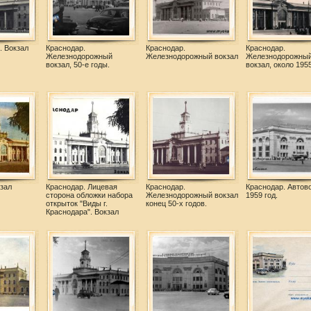
. Вокзал
Краснодар.
Краснодар.
Краснодар.
Железнодорожный
Железнодорожный вокзал
Железнодорожны
вокзал, 50-е годы.
вокзал, около 195
зал
Краснодар. Лицевая
Краснодар.
Краснодар. Автово
сторона обложки набора
Железнодорожный вокзал
1959 год.
открыток "Виды г.
конец 50-х годов.
Краснодара". Вокзал