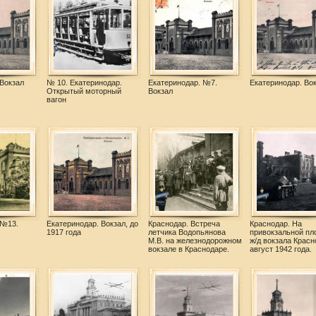
Вокзал
№ 10. Екатеринодар.
Екатеринодар. №7.
Екатеринодар. Во
Открытый моторный
Вокзал
вагон
 №13.
Екатеринодар. Вокзал, до
Краснодар. Встреча
Краснодар. На
1917 года
летчика Водопьянова
привокзальной пл
М.В. на железнодорожном
ж/д вокзала Красн
вокзале в Краснодаре.
август 1942 года.