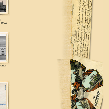
й
5 года
кзал,