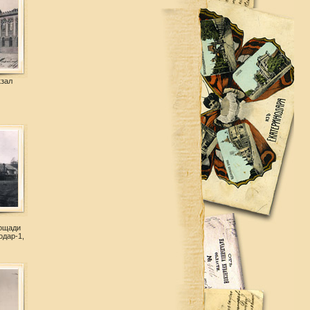
кзал
ощади
одар-1,