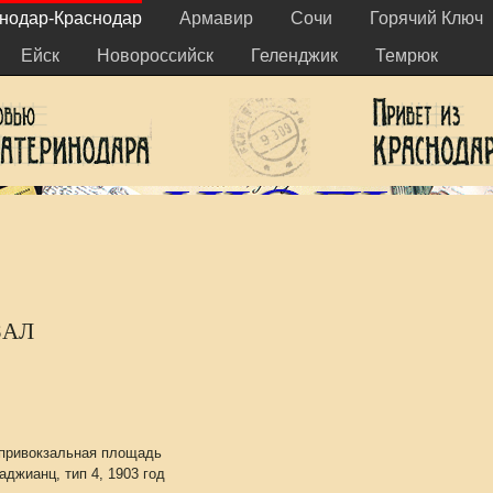
нодар-Краснодар
Армавир
Сочи
Горячий Ключ
Ейск
Новороссийск
Геленджик
Темрюк
ЗАЛ
 привокзальная площадь
аджианц, тип 4, 1903 год