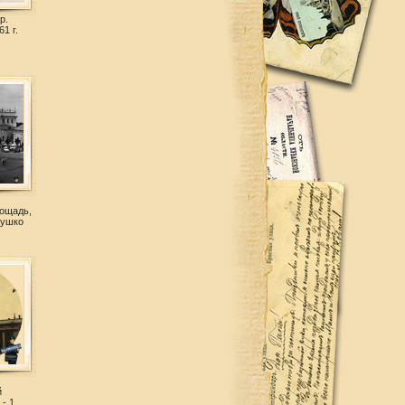
р.
1 г.
ощадь,
лушко
й
- 1