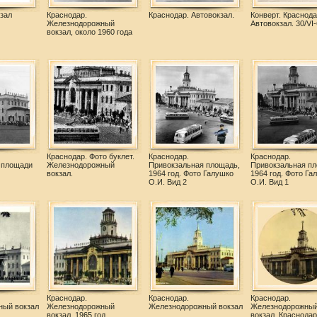
зал
Краснодар.
Краснодар. Автовокзал.
Конверт. Краснода
Железнодорожный
Автовокзал. 30/VI-6
вокзал, около 1960 года
Краснодар. Фото буклет.
Краснодар.
Краснодар.
 площади
Железнодорожный
Привокзальная площадь,
Привокзальная пл
вокзал.
1964 год. Фото Галушко
1964 год. Фото Га
О.И. Вид 2
О.И. Вид 1
Краснодар.
Краснодар.
Краснодар.
ный вокзал
Железнодорожный
Железнодорожный вокзал
Железнодорожны
вокзал, 1965 год
вокзал. Краснодар 