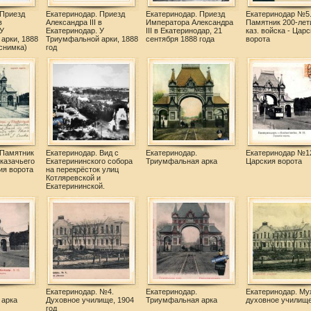
 Приезд
Екатеринодар. Приезд
Екатеринодар. Приезд
Екатеринодар №5
в
Александра III в
Императора Александра
Памятник 200-лет
У
Екатеринодар. У
III в Екатеринодар, 21
каз. войска - Царс
арки, 1888
Триумфальной арки, 1888
сентября 1888 года
ворота
снимка)
год
 Памятник
Екатеринодар. Вид с
Екатеринодар.
Екатеринодар №1
 казачьего
Екатерининского собора
Триумфальная арка
Царския ворота
ия ворота
на перекрёсток улиц
Котляревской и
Екатерининской.
Екатеринодар. №4.
Екатеринодар.
Екатеринодар. Му
 арка
Духовное училище, 1904
Триумфальная арка
духовное училищ
год