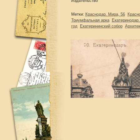
Издательство
Метки:
Краснодар. Мира, 56
Красн
Триумфальная арка
Екатеринодар.
год
Екатерининский собор
Архитек