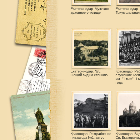
Екатеринодар. Мужское
Екатеринодар.
духовное училище
Триумфальная
Екатеринодар. №5.
Краснодар. Раб
Общий вид на станцию
служащие Госп
им. "1 мая", 1 
года
Краснодар. Разграбление
Краснодар. Вид
пивзавода №1, август
Св. Екатерины,