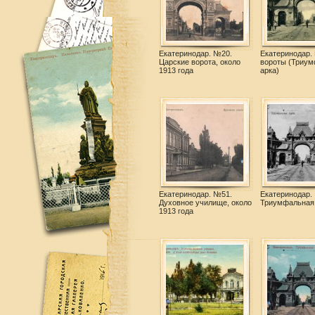
Екатеринодар. №20.
Екатеринодар.
Царские ворота, около
вороты (Триу
1913 года
арка)
Екатеринодар. №51.
Екатеринодар.
Духовное училище, около
Триумфальная
1913 года