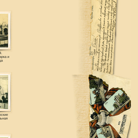
4.
арка и
ца
рские
льная