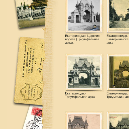
Екатеринодар. Царския
Екатеринодар.
ворота (Триумфальная
Екатерининска
арка).
арка
Екатеринодар.
Екатеринодар.
Триумфальная арка
Триумфальная