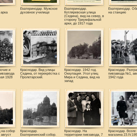
Екатеринодар. Мужское
Екатеринодар.
Екатеринодар. Об
 арка
духовное училище
Котляревская улица
на станцию
(Седина), вид на север, в
сторону Триумфальной
арки, до 1917 года
очие и
Краснодар. Вид улицы
Краснодар. 1942 год.
Краснодар. Разгр
ивзавода
Седина, от перекрёстка с
Оккупация. Угол улиц
пивзавода №1, ав
мая 1928
Пролетарский.
Мира и Седина, вид на
1942 года
запад
 на собор
Краснодар.
Краснодар. На
Краснодар. Возле 
 август
Екатерининский собор.
территории пивзавода, 7
магазина 23.IV.195