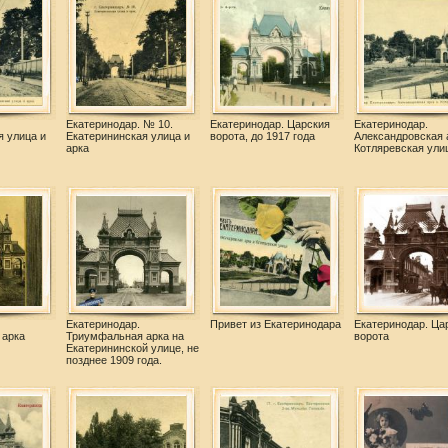
Екатеринодар. № 10.
Екатеринодар. Царския
Екатеринодар.
я улица и
Екатерининская улица и
ворота, до 1917 года
Александровская 
арка
Котляревская ули
Екатеринодар.
Привет из Екатеринодара
Екатеринодар. Ца
 арка
Триумфальная арка на
ворота
Екатерининской улице, не
позднее 1909 года.