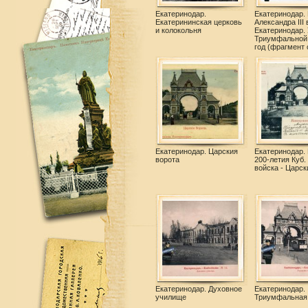
Екатеринодар.
Екатеринодар.
Екатерининская церковь
Александра III 
и колокольня
Екатеринодар. 
Триумфальной 
год (фрагмент 
Екатеринодар. Царския
Екатеринодар.
ворота
200-летия Куб.
войска - Царск
Екатеринодар. Духовное
Екатеринодар.
училище
Триумфальная