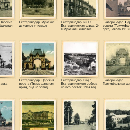
 Царския
Екатеринодар. Мужское
Екатеринодар. № 17.
Екатеринодар. Ца
мфальная
духовное училище
Екатерининская улица. 2-
ворота (Триумфа
я Мужская Гимназия
арка), около 1913 
Екатеринодар. Царския
Екатеринодар. Вид с
Екатеринодар.
 арка
ворота (Триумфальная
Екатерининского собора
Триумфальная ар
арка), вид на запад
на юго-восток, 1914 год