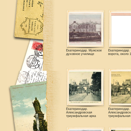
Екатеринодар. Мужское
Екатеринодар.
духовное училище
ворота, около 
Екатеринодар.
Екатеринодар.
Александровская
Александровск
триумфальная арка
триумфальная 