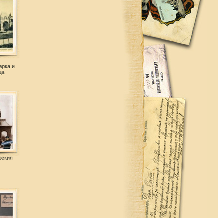
арка и
ца
рския