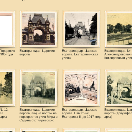
 Городские
Екатеринодар. Царские
Екатеринодар. Царские
Екатеринодар. № 
1905 года
ворота.
ворота. Екатерининская
Александровская 
улица
Котляревская ули
 № 12.
Екатеринодар. Царские
Екатеринодар. Царские
Екатеринодар. Ца
ая
ворота, вид на восток на
ворота. Пямятник
ворота (Триумфа
арка
перекресток улиц Мира и
Екатерины II, до 1917 года
арка)
Седина (Котляревской)