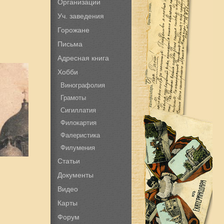
Организации
Уч. заведения
Горожане
Письма
Адресная книга
Хобби
Винографолия
Грамоты
Сигиллатия
Филокартия
Фалеристика
Филумения
Статьи
Документы
Видео
Карты
Форум