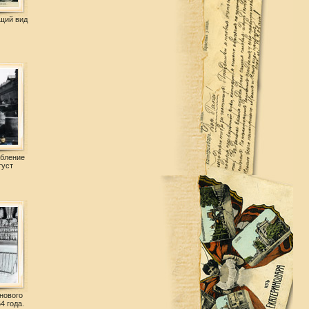
щий вид
абление
густ
нового
4 года.