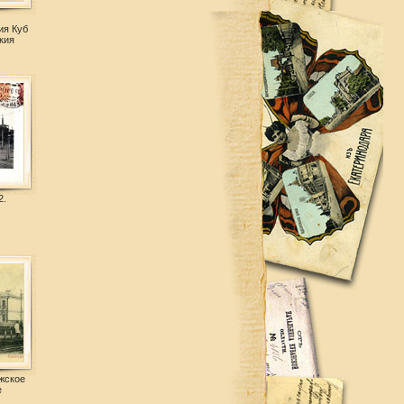
.
ия Куб
кия
2.
жское
е