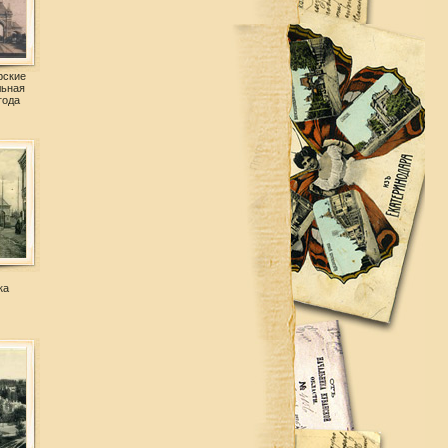
рские
льная
года
ка