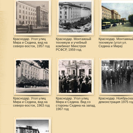
Краснодар. Угол улиц
Краснодар. Монтажный
Краснодар. Монтажны
Мира и Седина, вид на
техникум и учебный
техникум (угол ул.
северо-восток, 1957 год
комбинат Минстроя
Седина и Мира)
РСФСР, 1959 год.
Краснодар. Угол улиц
Краснодар. Угол улиц
Краснодар. Ноябрьска
Мира и Седина, вид на
Мира и Седина. Вид со
демонстрация 1975 го
северо-восток, 1963 год
стороны Седина на запад,
1967 год