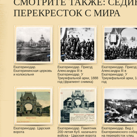
СМОТРИТЕ ТАКЖЕ: СЕДИ
ПЕРЕКРЕСТОК С МИРА
Екатеринодар.
Екатеринодар. Приезд
Екатеринодар. Приезд
Екатерининская церковь
Александра III в
Александра III в
и колокольня
Екатеринодар. У
Екатеринодар. У
Триумфальной арки, 1888
Триумфальной арки, 1
год (фрагмент снимка)
год
Екатеринодар. Царския
Екатеринодар. Памятник
Екатеринодар. Вид с
ворота
200-летия Куб. казачьего
Екатерининского собо
войска - Царския ворота
на перекрёсток улиц