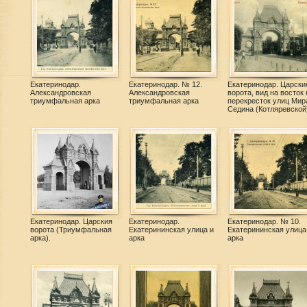
Екатеринодар.
Екатеринодар. № 12.
Екатеринодар. Царски
Александровская
Александровская
ворота, вид на восток 
триумфальная арка
триумфальная арка
перекресток улиц Мир
Седина (Котляревской
Екатеринодар. Царския
Екатеринодар.
Екатеринодар. № 10.
ворота (Триумфальная
Екатерининская улица и
Екатерининская улица
арка).
арка
арка