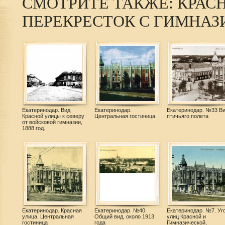
СМОТРИТЕ ТАКЖЕ: КРАСН
ПЕРЕКРЕСТОК С ГИМНАЗ
Екатеринодар. Вид
Екатеринодар.
Екатеринодар. №33 Ви
Красной улицы к северу
Центральная гостиница
птичьяго полета
от войсковой гимназии,
1888 год.
Екатеринодар. Красная
Екатеринодар. №40.
Екатеринодар. №7. Уг
улица. Центральная
Общий вид, около 1913
улиц Красной и
гостиница
года
Гимназической,