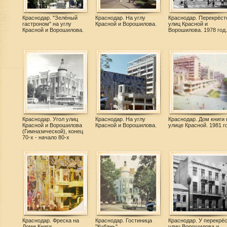
Краснодар. "Зелёный
Краснодар. На углу
Краснодар. Перекрёст
гастроном" на углу
Красной и Ворошилова.
улиц Красной и
Красной и Ворошилова.
Ворошилова. 1978 год.
Краснодар. Угол улиц
Краснодар. На углу
Краснодар. Дом книги 
Красной и Ворошилова
Красной и Ворошилова.
улице Красной. 1981 го
(Гимназической), конец
70-х - начало 80-х
Краснодар. Фреска на
Краснодар. Гостиница
Краснодар. У перекрёс
Доме Книги
"Кубань"
улиц Ворошилова и