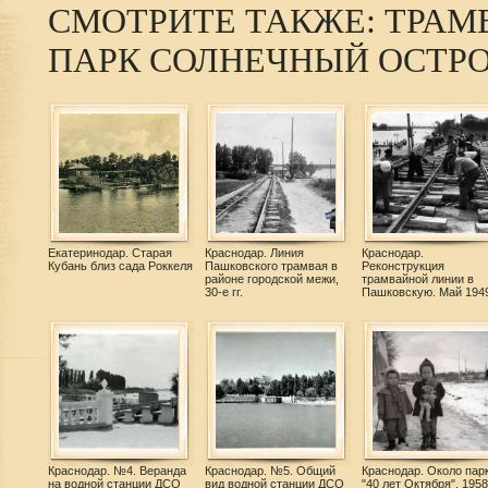
СМОТРИТЕ ТАКЖЕ: ТРАМ
ПАРК СОЛНЕЧНЫЙ ОСТР
Екатеринодар. Старая
Краснодар. Линия
Краснодар.
Кубань близ сада Роккеля
Пашковского трамвая в
Реконструкция
районе городской межи,
трамвайной линии в
30-е гг.
Пашковскую. Май 1949
Краснодар. №4. Веранда
Краснодар. №5. Общий
Краснодар. Около пар
на водной станции ДСО
вид водной станции ДСО
"40 лет Октября", 1958