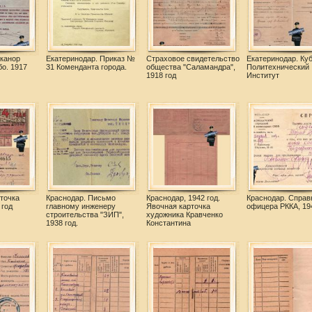
иканор
Екатеринодар. Приказ №
Страховое свидетельство
Екатеринодар. Ку
о. 1917
31 Коменданта города.
общества "Саламандра",
Политехнический
1918 год
Институт
точка
Краснодар. Письмо
Краснодар, 1942 год.
Краснодар. Справ
 год
главному инженеру
Явочная карточка
офицера РККА, 194
строительства "ЗИП",
художника Кравченко
1938 год.
Константина