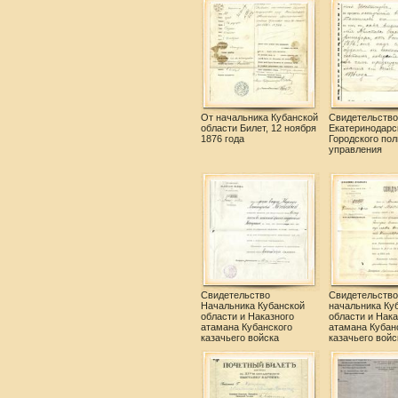
От начальника Кубанской
Свидетельство
области Билет, 12 ноября
Екатеринодарс
1876 года
Городского пол
управления
Свидетельство
Свидетельство
Начальника Кубанской
начальника Ку
области и Наказного
области и Нака
атамана Кубанского
атамана Кубан
казачьего войска
казачьего войс