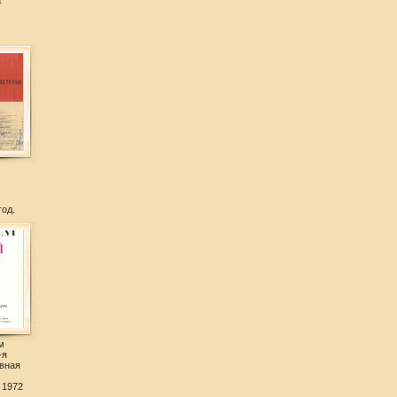
а
год.
м
-я
вная
 1972