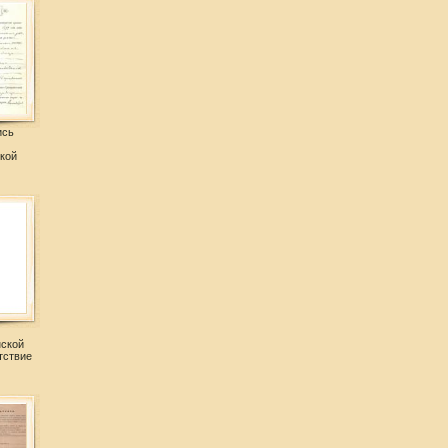
ись
кой
нской
тствие