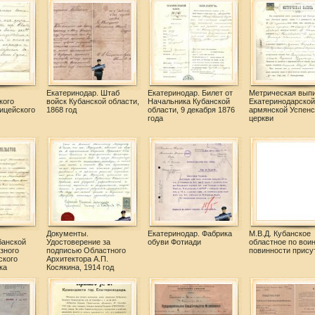
Екатеринодар. Штаб
Екатеринодар. Билет от
Метрическая вып
кого
войск Кубанской области,
Начальника Кубанской
Екатеринодарской
ицейского
1868 год
области, 9 декабря 1876
армянской Успенс
года
церкви
Документы.
Екатеринодар. Фабрика
М.В.Д. Кубанское
банской
Удостоверение за
обуви Фотиади
областное по вои
зного
подписью Областного
повинности прису
ского
Архитектора А.П.
ка
Косякина, 1914 год