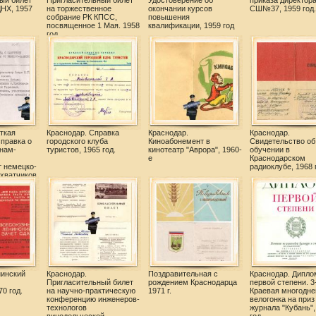
ый билет
Пригласительный билет
Удостоверение об
приказа директор
ДНХ, 1957
на торжественное
окончании курсов
СШ№37, 1959 год.
собрание РК КПСС,
повышения
посвященное 1 Мая. 1958
квалификации, 1959 год
год
ткая
Краснодар. Справка
Краснодар.
Краснодар.
правка о
городского клуба
Киноабонемент в
Свидетельство об
нам-
туристов, 1965 год.
кинотеатр "Аврора", 1960-
обучении в
м
е
Краснодарском
т немецко-
радиоклубе, 1968 
хватчиков
нинский
Краснодар.
Поздравительная с
Краснодар. Дипло
Пригласительный билет
рождением Краснодарца
первой степени. 3
70 год.
на научно-практическую
1971 г.
Краевая многодне
конференцию инженеров-
велогонка на приз
технологов
журнала "Кубань",