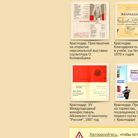
Краснодар. Приглашение
Краснодар.
на открытие
Благодарность
персональной выставки
в учебе, сш №4
скульптора О.
1970-х годов
Коломойцева
Краснодар. XV
Краснодар. Пр
Международный
на торжество,
кинофестиваль.
посвященное 1
Абонемент III кинотеатр
первого пуска 
"Россия", 1987 год
г. Краснодаре
Авторизуйтесь
, чтобы ос