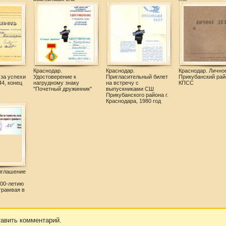
винодельческой
год
промышленности, 1970
год.
Краснодар.
Краснодар.
Краснодар. Личное
 за успехи
Удостоверение к
Пригласительный билет
Прикубанский рай
4, конец
нагрудному знаку
на встречу с
КПСС
"Почетный дружинник"
выпускниками СШ
Прикубанского района г.
Краснодара, 1980 год
иглашение
00-летию
трамвая в
тавить комментарий.