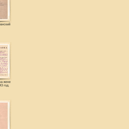
банский
ка жене
3 год.