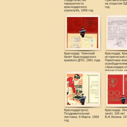
Свидетельство
Пригласительн
парашютиста
на открытие В
краснодарского
год
аэроклуба, 1956 год
Краснодар. Членский
Краснодар. Кра
билет Краснодарского
историческая с
краевого ДПО, 1961 года.
Памятнике вои
освободителя
г.Краснодара о
фашистских за
Краснодаргоргаз.
Краснодар. Ле
Поздравительная
зачёт. 100 лет
листовка. 8 Марта. 1969
В.И.Ленина. 19
год.