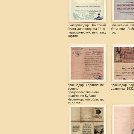
Екатеринодар. Почетный
Гулькевичи. Н
билет для входа на 14-ю
Устинович Лейб
периодическую выставку
год
картин
Краснодар. Управление
Краснодар. Кар
военно-
ударника, 1932
продовольственного
снабжения Кубано-
Черноморской области,
1922 год