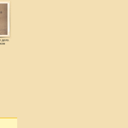
 дело.
ком