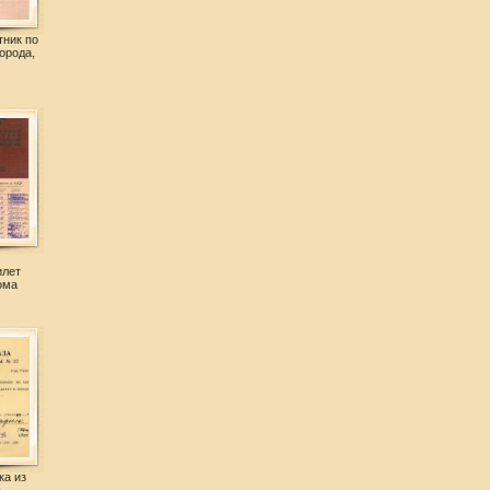
тник по
орода,
илет
ома
ка из