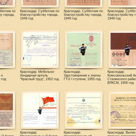
бботник по
Краснодар. Субботник по
Краснодар. Субботник по
Краснодар. Суббо
у города,
благоустройству города,
благоустройству города,
благоустройству г
1949 год
1949 год
1949 год
Краснодар. Мебельно-
Краснодар.
Краснодар.
 о
бондарная артель
Удостоверение к значку
Комсомольский б
 год
"Красный труд", 1952 год.
ГТО I ступени, 1955 год
Сталинского райк
ВЛКСМ, 1956 год.
Краснодар.
Краснодар.
Краснодар. Выпис