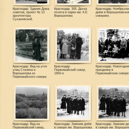
Краснодар. Здание Дома
Краснодар. 305. Доска
Краснодар. Ноябрьск
советов, проект № 13
почета в парке им. К.Е.
днём в Ворошиловско
архитектора
Ворошилова
скверике.
Сухановской.
Краснодар. Вид на угол
Краснодар.
Краснодар. Новогодни
улиц Сталина и
Первомайский сквер,
праздники в
Ворошилова из
1950-е
Первомайском сквере
Первомайского сквера
Краснодар. Вид на
Краснодар. Зимним днём
Краснодар. Зимним д
Первомайский сквер,
в сквере им. Ворошилова
в сквере им. Ворошил