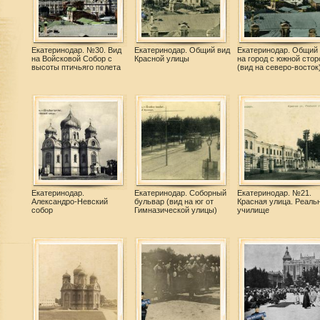
Екатеринодар. №30. Вид
Екатеринодар. Общий вид
Екатеринодар. Общий
на Войсковой Собор с
Красной улицы
на город с южной сто
высоты птичьяго полета
(вид на северо-восток
Екатеринодар.
Екатеринодар. Соборный
Екатеринодар. №21.
Александро-Невский
бульвар (вид на юг от
Красная улица. Реаль
собор
Гимназической улицы)
училище