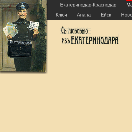
Екатеринодар-Краснодар
Ма
Ключ
Анапа
Ейск
Ново