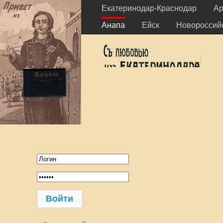
Екатеринодар-Краснодар
Ар
Анапа
Ейск
Новороссий