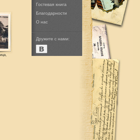
Гостевая книга
Благодарности
О нас
Дружите с нами:
ица,