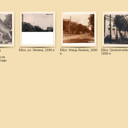
ц
Ейск. ул. Ленина, 1930-е
Ейск. Улица Ленина, 1930-
Ейск. Грязелечебн
е
1930-е
 на
 годы