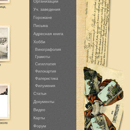
Организации
ица,
Уч. заведения
Горожане
Письма
Адресная книга
Хобби
Винографолия
Грамоты
Сигиллатия
е
Филокартия
Фалеристика
Филумения
Статьи
Документы
Видео
Карты
около
Форум